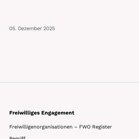
D
05. Dezember 2025
e
t
a
i
l
s
Freiwilliges Engagement
Freiwilligenorganisationen – FWO Register
Begriff