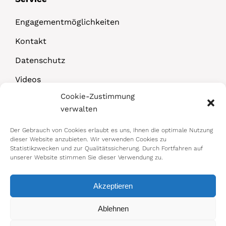
Engagementmöglichkeiten
Kontakt
Datenschutz
Videos
Cookie-Zustimmung
Downloads
verwalten
Der Gebrauch von Cookies erlaubt es uns, Ihnen die optimale Nutzung
dieser Website anzubieten. Wir verwenden Cookies zu
Statistikzwecken und zur Qualitätssicherung. Durch Fortfahren auf
unserer Website stimmen Sie dieser Verwendung zu.
Akzeptieren
© 2026 Bundesministerium für Arbeit,
Ablehnen
Soziales, Gesundheit, Pflege und