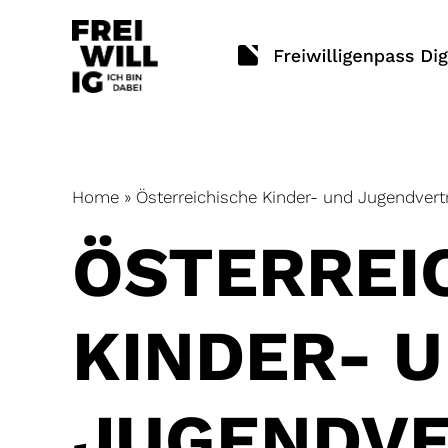
Skip
to
content
Home
»
Österreichische Kinder- und Jugendvert
ÖSTERREI
KINDER- 
JUGENDV