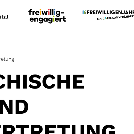
retung
CHISCHE
UND
ERTRETUNG