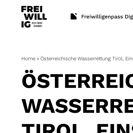
Skip
to
content
Home
»
Österreichische Wasserrettung Tirol, Ein
ÖSTERREI
WASSERR
TIROL, EI