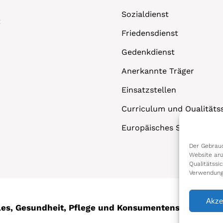
Sozialdienst
t
Friedensdienst
Gedenkdienst
Anerkannte Träger
Einsatzstellen
Curriculum und Qualitäts
Europäisches Solidaritäts
Der Gebrauc
Website anz
Qualitätssi
Verwendung
Akze
ales, Gesundheit, Pflege und Konsumentenschutz