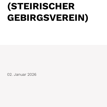
(STEIRISCHER
GEBIRGSVEREIN)
D
02. Januar 2026
e
t
a
i