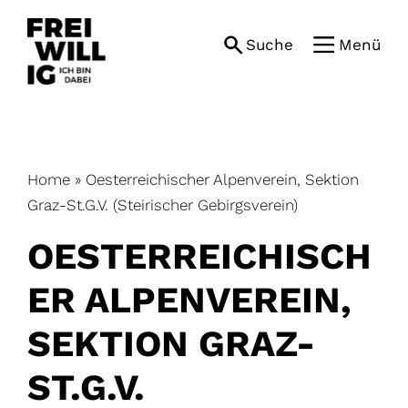
Skip
to
Suche
Menü
content
Home
»
Oesterreichischer Alpenverein, Sektion
Graz-St.G.V. (Steirischer Gebirgsverein)
OESTERREICHISCH
ER ALPENVEREIN,
SEKTION GRAZ-
ST.G.V.