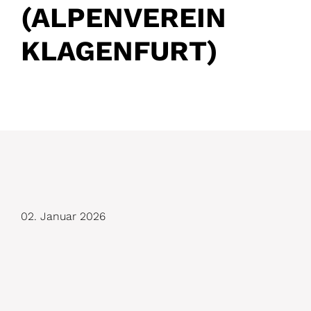
(ALPENVEREIN
KLAGENFURT)
D
02. Januar 2026
e
t
a
i