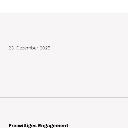
D
23. Dezember 2025
e
t
a
i
l
s
Freiwilliges Engagement