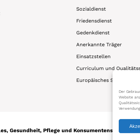
Sozialdienst
t
Friedensdienst
Gedenkdienst
Anerkannte Träger
Einsatzstellen
Curriculum und Qualitäts
Europäisches Solidaritäts
Der Gebrauc
Website anz
Qualitätssi
Verwendung
Akze
ales, Gesundheit, Pflege und Konsumentenschutz