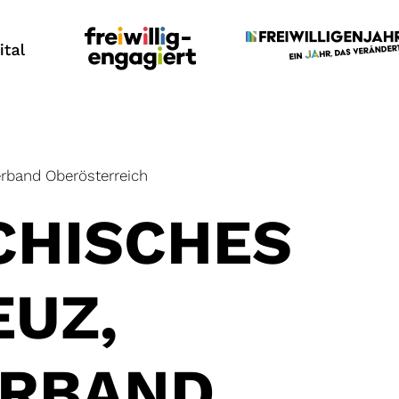
erband Oberösterreich
CHISCHES
EUZ,
ERBAND