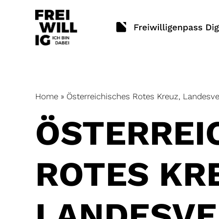
Skip
to
content
Home
»
Österreichisches Rotes Kreuz, Landesv
ÖSTERREI
ROTES KR
LANDESV