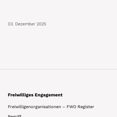
D
03. Dezember 2025
e
t
a
i
l
s
Freiwilliges Engagement
Freiwilligenorganisationen – FWO Register
Begriff