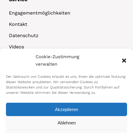
Engagementmöglichkeiten
Kontakt
Datenschutz
Videos
Cookie-Zustimmung
Downloads
verwalten
Der Gebrauch von Cookies erlaubt es uns, Ihnen die optimale Nutzung
dieser Website anzubieten. Wir verwenden Cookies zu
Statistikzwecken und zur Qualitätssicherung. Durch Fortfahren auf
unserer Website stimmen Sie dieser Verwendung zu.
Akzeptieren
© 2026 Bundesministerium für Arbeit,
Ablehnen
Soziales, Gesundheit, Pflege und