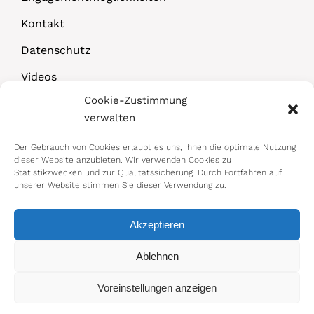
Kontakt
Datenschutz
Videos
Cookie-Zustimmung
Downloads
verwalten
Der Gebrauch von Cookies erlaubt es uns, Ihnen die optimale Nutzung
dieser Website anzubieten. Wir verwenden Cookies zu
Statistikzwecken und zur Qualitätssicherung. Durch Fortfahren auf
unserer Website stimmen Sie dieser Verwendung zu.
Akzeptieren
© 2026 Bundesministerium für Arbeit,
Ablehnen
Soziales, Gesundheit, Pflege und
Voreinstellungen anzeigen
Konsumentenschutz
Impressum
|
Datenschutz