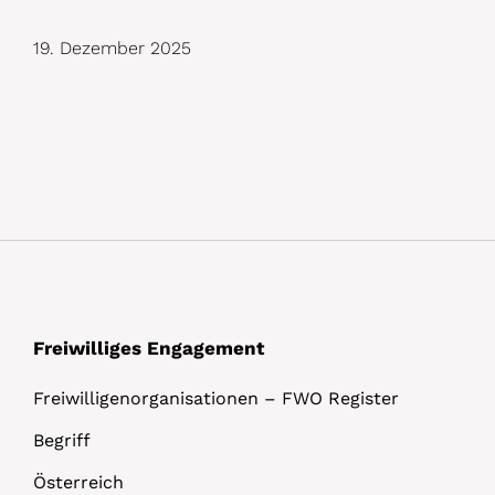
D
19. Dezember 2025
e
t
a
i
l
s
Freiwilliges Engagement
Freiwilligenorganisationen – FWO Register
Begriff
Österreich