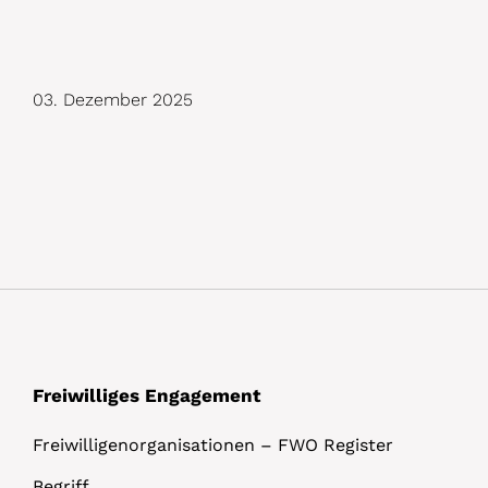
D
03. Dezember 2025
e
t
a
i
l
s
Freiwilliges Engagement
Freiwilligenorganisationen – FWO Register
Begriff