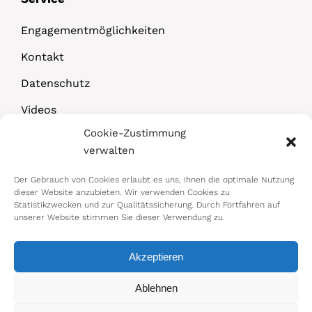
Engagementmöglichkeiten
Kontakt
Datenschutz
Videos
Cookie-Zustimmung
Downloads
verwalten
Der Gebrauch von Cookies erlaubt es uns, Ihnen die optimale Nutzung
dieser Website anzubieten. Wir verwenden Cookies zu
Statistikzwecken und zur Qualitätssicherung. Durch Fortfahren auf
unserer Website stimmen Sie dieser Verwendung zu.
Akzeptieren
© 2026 Bundesministerium für Arbeit,
Ablehnen
Soziales, Gesundheit, Pflege und