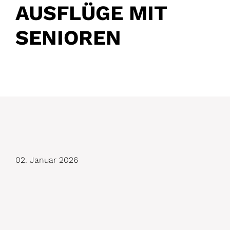
AUSFLÜGE MIT
SENIOREN
D
02. Januar 2026
e
t
a
i