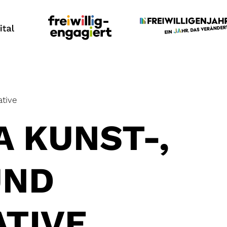
ative
 KUNST-,
UND
ATIVE