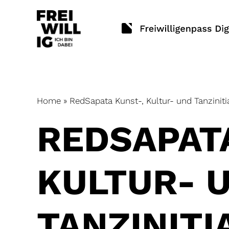
Skip
to
content
Home
»
RedSapata Kunst-, Kultur- und Tanziniti
REDSAPATA
KULTUR- 
TANZINITI