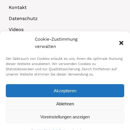
Kontakt
Datenschutz
Videos
Cookie-Zustimmung
Downloads
verwalten
Der Gebrauch von Cookies erlaubt es uns, Ihnen die optimale Nutzung
dieser Website anzubieten. Wir verwenden Cookies zu
Statistikzwecken und zur Qualitätssicherung. Durch Fortfahren auf
unserer Website stimmen Sie dieser Verwendung zu.
Akzeptieren
© 2026 Bundesministerium für Arbeit,
Ablehnen
Soziales, Gesundheit, Pflege und
Voreinstellungen anzeigen
Konsumentenschutz
Impressum
|
Datenschutz