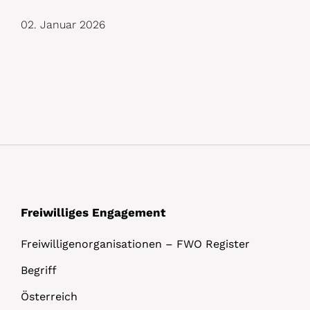
D
02. Januar 2026
e
t
a
i
l
s
Freiwilliges Engagement
Freiwilligenorganisationen – FWO Register
Begriff
Österreich