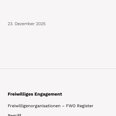
D
23. Dezember 2025
e
t
a
i
l
s
Freiwilliges Engagement
Freiwilligenorganisationen – FWO Register
Begriff