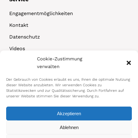
Engagementmöglichkeiten
Kontakt
Datenschutz
Videos
Cookie-Zustimmung
Downloads
verwalten
Der Gebrauch von Cookies erlaubt es uns, Ihnen die optimale Nutzung
dieser Website anzubieten. Wir verwenden Cookies zu
Statistikzwecken und zur Qualitätssicherung. Durch Fortfahren auf
unserer Website stimmen Sie dieser Verwendung zu.
Akzeptieren
© 2026 Bundesministerium für Arbeit,
Ablehnen
Soziales, Gesundheit, Pflege und