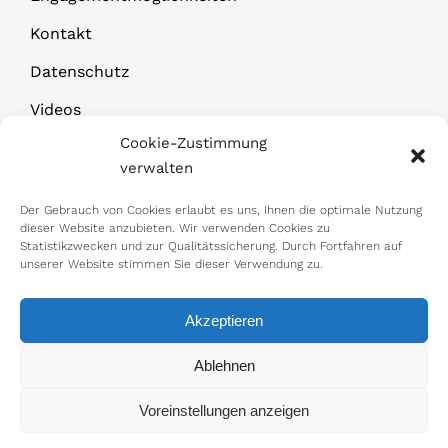
Kontakt
Datenschutz
Videos
Cookie-Zustimmung
Downloads
verwalten
Der Gebrauch von Cookies erlaubt es uns, Ihnen die optimale Nutzung
dieser Website anzubieten. Wir verwenden Cookies zu
Statistikzwecken und zur Qualitätssicherung. Durch Fortfahren auf
unserer Website stimmen Sie dieser Verwendung zu.
Akzeptieren
© 2026 Bundesministerium für Arbeit,
Ablehnen
Soziales, Gesundheit, Pflege und
Voreinstellungen anzeigen
Konsumentenschutz
Impressum
|
Datenschutz