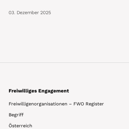
D
03. Dezember 2025
e
t
a
i
l
s
Freiwilliges Engagement
Freiwilligenorganisationen – FWO Register
Begriff
Österreich