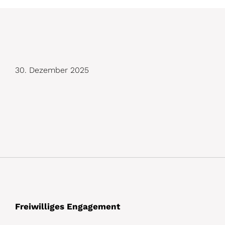
D
30. Dezember 2025
e
t
a
i
l
s
Freiwilliges Engagement