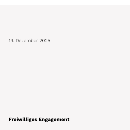
D
19. Dezember 2025
e
t
a
i
l
s
Freiwilliges Engagement