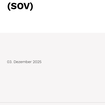
(SOV)
D
03. Dezember 2025
e
t
a
i
l