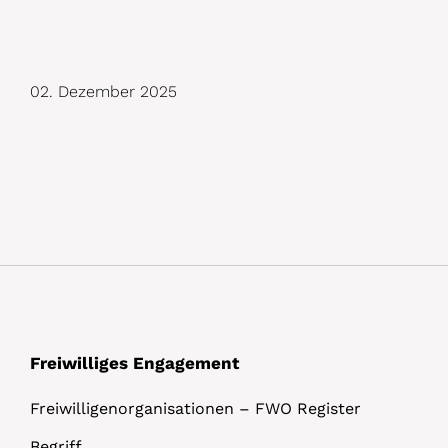
D
02. Dezember 2025
e
t
a
i
l
s
Freiwilliges Engagement
Freiwilligenorganisationen – FWO Register
Begriff