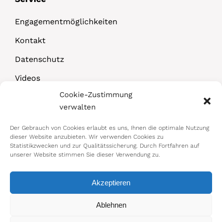
Engagementmöglichkeiten
Kontakt
Datenschutz
Videos
Cookie-Zustimmung
Downloads
verwalten
Der Gebrauch von Cookies erlaubt es uns, Ihnen die optimale Nutzung
dieser Website anzubieten. Wir verwenden Cookies zu
Statistikzwecken und zur Qualitätssicherung. Durch Fortfahren auf
unserer Website stimmen Sie dieser Verwendung zu.
Akzeptieren
© 2026 Bundesministerium für Arbeit,
Ablehnen
Soziales, Gesundheit, Pflege und