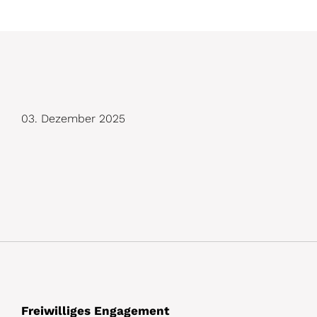
D
03. Dezember 2025
e
t
a
i
l
s
Freiwilliges Engagement