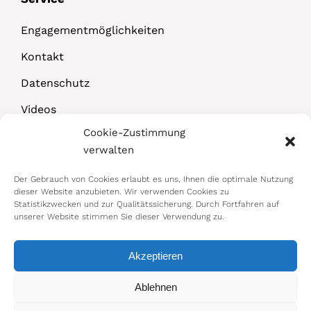
Engagementmöglichkeiten
Kontakt
Datenschutz
Videos
Cookie-Zustimmung
Downloads
verwalten
Der Gebrauch von Cookies erlaubt es uns, Ihnen die optimale Nutzung
dieser Website anzubieten. Wir verwenden Cookies zu
Statistikzwecken und zur Qualitätssicherung. Durch Fortfahren auf
unserer Website stimmen Sie dieser Verwendung zu.
Akzeptieren
© 2026 Bundesministerium für Arbeit,
Ablehnen
Soziales, Gesundheit, Pflege und