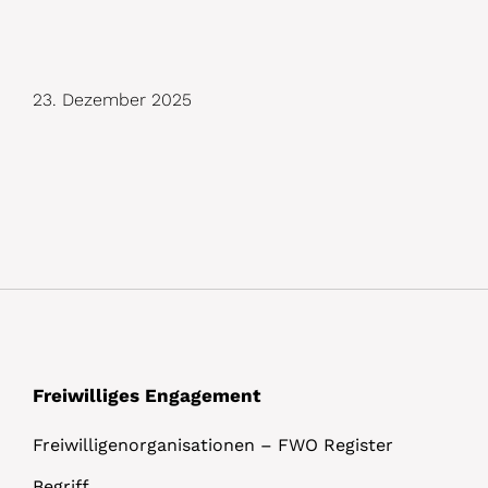
D
23. Dezember 2025
e
t
a
i
l
s
Freiwilliges Engagement
Freiwilligenorganisationen – FWO Register
Begriff