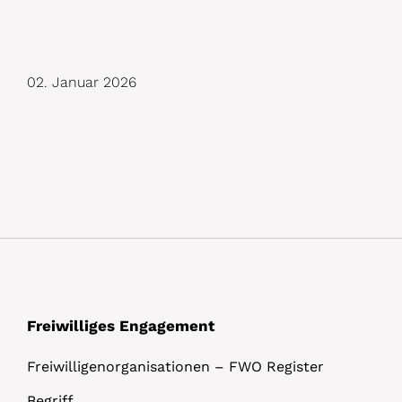
D
02. Januar 2026
e
t
a
i
l
s
Freiwilliges Engagement
Freiwilligenorganisationen – FWO Register
Begriff