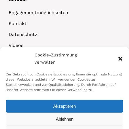
Engagementmöglichkeiten
Kontakt
Datenschutz
Videos
Cookie-Zustimmung
Downloads
verwalten
Der Gebrauch von Cookies erlaubt es uns, Ihnen die optimale Nutzung
dieser Website anzubieten. Wir verwenden Cookies zu
Statistikzwecken und zur Qualitätssicherung. Durch Fortfahren auf
unserer Website stimmen Sie dieser Verwendung zu.
Akzeptieren
© 2026 Bundesministerium für Arbeit,
Ablehnen
Soziales, Gesundheit, Pflege und