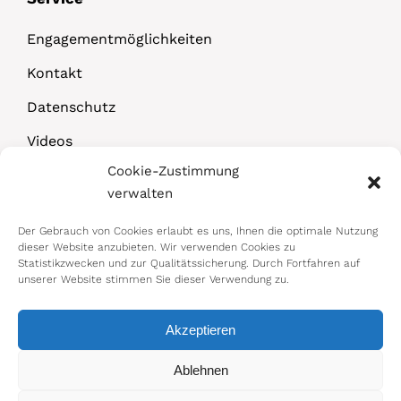
Engagementmöglichkeiten
Kontakt
Datenschutz
Videos
Cookie-Zustimmung
Downloads
verwalten
Der Gebrauch von Cookies erlaubt es uns, Ihnen die optimale Nutzung
dieser Website anzubieten. Wir verwenden Cookies zu
Statistikzwecken und zur Qualitätssicherung. Durch Fortfahren auf
unserer Website stimmen Sie dieser Verwendung zu.
Akzeptieren
© 2026 Bundesministerium für Arbeit,
Ablehnen
Soziales, Gesundheit, Pflege und