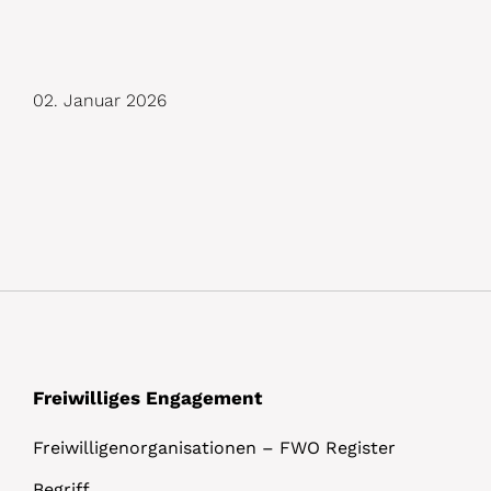
D
02. Januar 2026
e
t
a
i
l
s
Freiwilliges Engagement
Freiwilligenorganisationen – FWO Register
Begriff