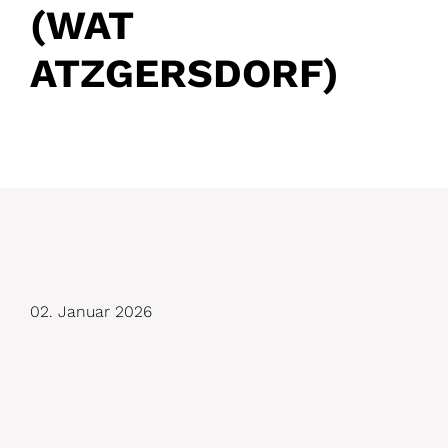
(WAT
ATZGERSDORF)
D
02. Januar 2026
e
t
a
i