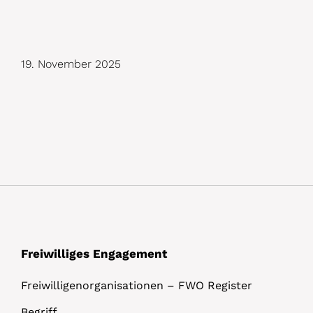
D
19. November 2025
e
t
a
i
l
s
Freiwilliges Engagement
Freiwilligenorganisationen – FWO Register
Begriff