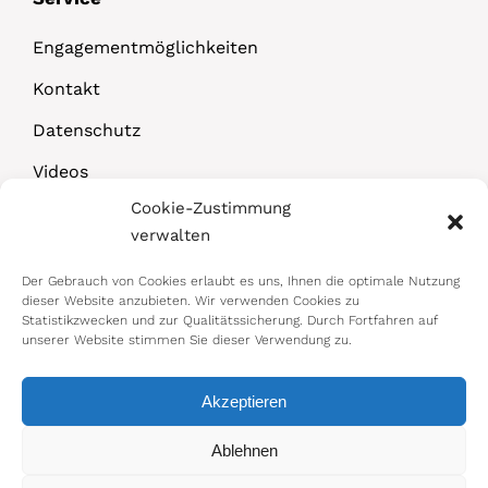
Engagementmöglichkeiten
Kontakt
Datenschutz
Videos
Cookie-Zustimmung
Downloads
verwalten
Der Gebrauch von Cookies erlaubt es uns, Ihnen die optimale Nutzung
dieser Website anzubieten. Wir verwenden Cookies zu
Statistikzwecken und zur Qualitätssicherung. Durch Fortfahren auf
unserer Website stimmen Sie dieser Verwendung zu.
Akzeptieren
© 2026 Bundesministerium für Arbeit,
Ablehnen
Soziales, Gesundheit, Pflege und