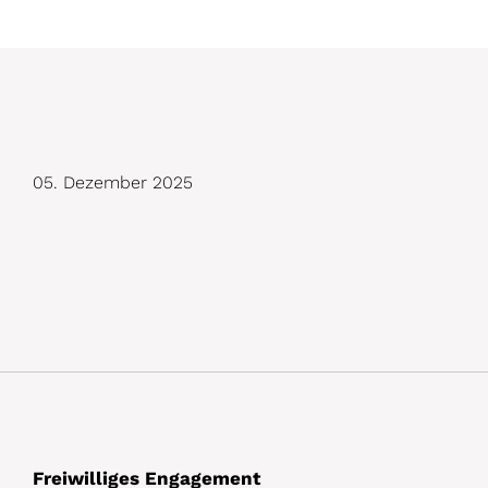
D
05. Dezember 2025
e
t
a
i
l
s
Freiwilliges Engagement