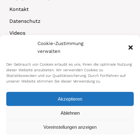
Kontakt
Datenschutz
Videos
Cookie-Zustimmung
Downloads
verwalten
Der Gebrauch von Cookies erlaubt es uns, Ihnen die optimale Nutzung
dieser Website anzubieten. Wir verwenden Cookies zu
Statistikzwecken und zur Qualitätssicherung. Durch Fortfahren auf
unserer Website stimmen Sie dieser Verwendung zu.
Akzeptieren
© 2026 Bundesministerium für Arbeit,
Ablehnen
Soziales, Gesundheit, Pflege und
Voreinstellungen anzeigen
Konsumentenschutz
Impressum
|
Datenschutz