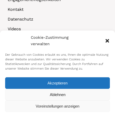
Kontakt
Datenschutz
Videos
Cookie-Zustimmung
Downloads
verwalten
Der Gebrauch von Cookies erlaubt es uns, Ihnen die optimale Nutzung
dieser Website anzubieten. Wir verwenden Cookies zu
Statistikzwecken und zur Qualitätssicherung. Durch Fortfahren auf
unserer Website stimmen Sie dieser Verwendung zu.
Akzeptieren
© 2026 Bundesministerium für Arbeit,
Ablehnen
Soziales, Gesundheit, Pflege und
Voreinstellungen anzeigen
Konsumentenschutz
Impressum
|
Datenschutz