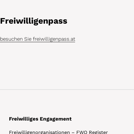
D
Freiwilligenpass
e
t
besuchen Sie freiwilligenpass.at
a
i
l
s
Freiwilliges Engagement
Freiwilligenorganisationen – FWO Register