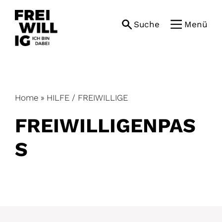
Skip
to
Suche
Menü
content
Home
»
HILFE / FREIWILLIGE
FREIWILLIGENPAS
S