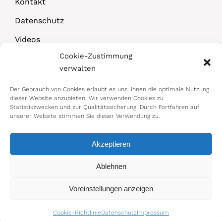
Kontakt
Datenschutz
Videos
Cookie-Zustimmung
Downloads
verwalten
Der Gebrauch von Cookies erlaubt es uns, Ihnen die optimale Nutzung
dieser Website anzubieten. Wir verwenden Cookies zu
Statistikzwecken und zur Qualitätssicherung. Durch Fortfahren auf
unserer Website stimmen Sie dieser Verwendung zu.
Akzeptieren
© 2026 Bundesministerium für Arbeit,
Ablehnen
Soziales, Gesundheit, Pflege und
Voreinstellungen anzeigen
Konsumentenschutz
Impressum
|
Datenschutz
Cookie-Richtlinie
Datenschutz
Impressum