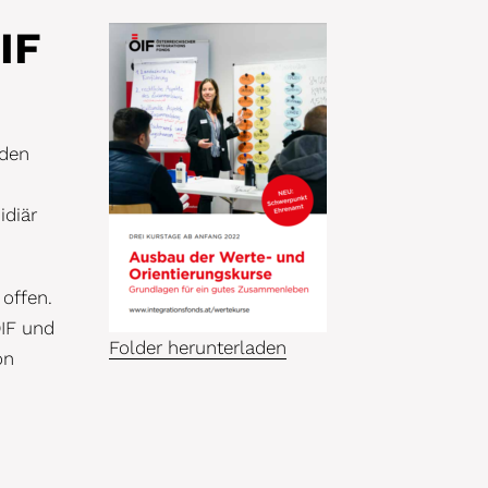
IF
nden
idiär
offen.
ÖIF und
Folder herunterladen
on