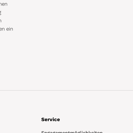
hen
g
n
en ein
Service
Engagementmöglichkeiten