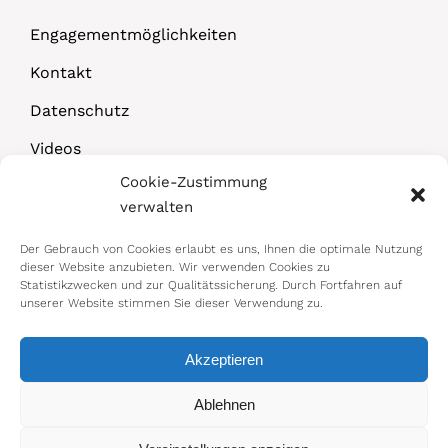
Engagementmöglichkeiten
Kontakt
Datenschutz
Videos
Cookie-Zustimmung
Downloads
verwalten
Der Gebrauch von Cookies erlaubt es uns, Ihnen die optimale Nutzung
dieser Website anzubieten. Wir verwenden Cookies zu
Statistikzwecken und zur Qualitätssicherung. Durch Fortfahren auf
unserer Website stimmen Sie dieser Verwendung zu.
Akzeptieren
© 2026 Bundesministerium für Arbeit,
Ablehnen
Soziales, Gesundheit, Pflege und