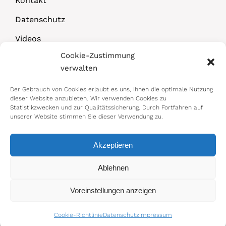
Kontakt
Datenschutz
Videos
Cookie-Zustimmung
Downloads
verwalten
Der Gebrauch von Cookies erlaubt es uns, Ihnen die optimale Nutzung
dieser Website anzubieten. Wir verwenden Cookies zu
Statistikzwecken und zur Qualitätssicherung. Durch Fortfahren auf
unserer Website stimmen Sie dieser Verwendung zu.
Akzeptieren
© 2026 Bundesministerium für Arbeit,
Ablehnen
Soziales, Gesundheit, Pflege und
Voreinstellungen anzeigen
Konsumentenschutz
Impressum
|
Datenschutz
Cookie-Richtlinie
Datenschutz
Impressum