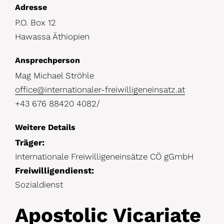
D
Adresse
P.O. Box 12
e
Hawassa Äthiopien
t
a
Ansprechperson
i
Mag Michael Ströhle
l
office@internationaler-freiwilligeneinsatz.at
+43 676 88420 4082/
s
Weitere Details
Träger:
Internationale Freiwilligeneinsätze CÖ gGmbH
Freiwilligendienst:
Sozialdienst
Apostolic Vicariate