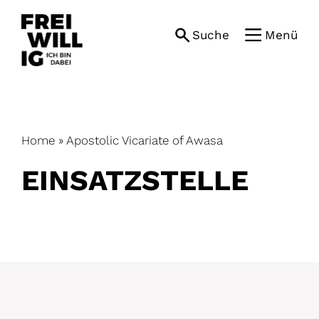
Skip
to
Suche
Menü
content
Home
»
Apostolic Vicariate of Awasa
EINSATZ­STELLE