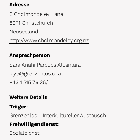
D
Adresse
6 Cholmondeley Lane
e
8971 Christchurch
t
Neuseeland
a
http://www.cholmondeley.org.nz
i
Ansprechperson
l
Sara Anahi Paredes Alcantara
s
icye@grenzenlos.or.at
+43 1 315 76 36/
Weitere Details
Träger:
Grenzenlos - Interkultureller Austausch
Freiwilligendienst:
Sozialdienst