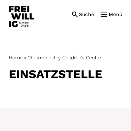
Skip
to
Suche
Menü
content
Home
»
Cholmondeley Children’s Centre
EINSATZ­STELLE