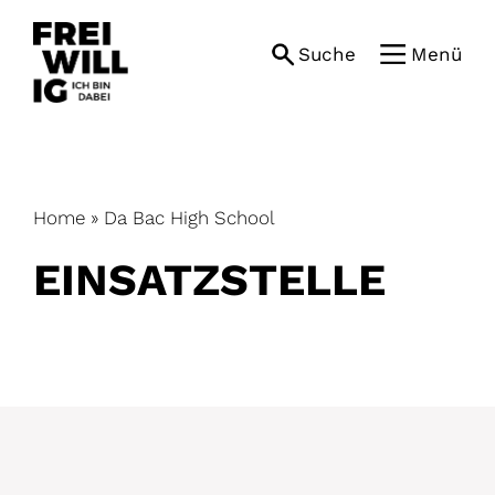
Skip
to
Suche
Menü
content
Home
»
Da Bac High School
EINSATZ­STELLE