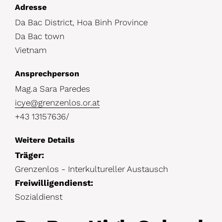
D
Adresse
Da Bac District, Hoa Binh Province
e
Da Bac town
t
Vietnam
a
i
Ansprechperson
l
Mag.a Sara Paredes
icye@grenzenlos.or.at
s
+43 13157636/
Weitere Details
Träger:
Grenzenlos - Interkultureller Austausch
Freiwilligendienst:
Sozialdienst