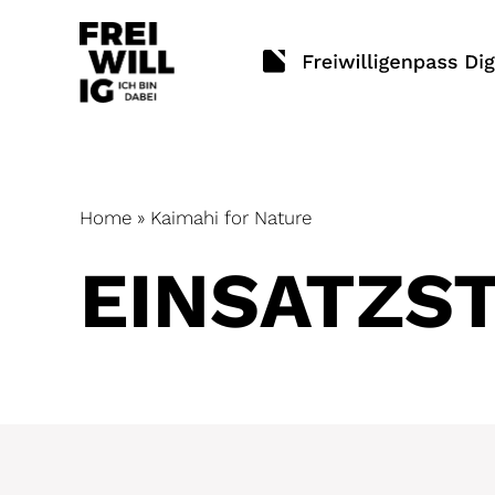
Skip
to
content
Home
»
Kaimahi for Nature
EINSATZ­S