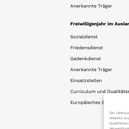
Anerkannte Träger
Freiwilligenjahr im Ausla
Sozialdienst
t
Friedensdienst
Gedenkdienst
Anerkannte Träger
Einsatzstellen
Curriculum und Qualitäts
Europäisches Solidaritäts
Der Gebrauc
Website anz
Qualitätssi
Verwendung