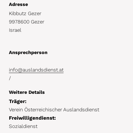
D
Adresse
Kibbutz Gezer
e
9978600 Gezer
t
Israel
a
i
Ansprechperson
l
s
info@auslandsdienst.at
/
Weitere Details
Träger:
Verein Österreichischer Auslandsdienst
Freiwilligendienst:
Sozialdienst