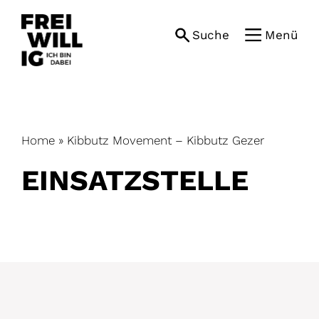
Skip
to
Suche
Menü
content
Home
»
Kibbutz Movement – Kibbutz Gezer
EINSATZ­STELLE