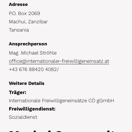
D
Adresse
P.O. Box 2069
e
Machui, Zanzibar
t
Tansania
a
i
Ansprechperson
l
Mag. Michael Ströhle
office@internationaler-freiwilligeneinsatz.at
s
+43 676 88420 4082/
Weitere Details
Träger:
Internationale Freiwilligeneinsätze CÖ gGmbH
Freiwilligendienst:
Sozialdienst