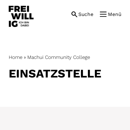
Skip
to
Suche
Menü
content
Home
»
Machui Community College
EINSATZ­STELLE