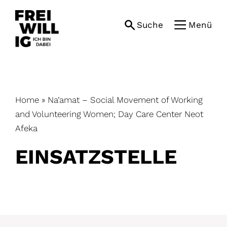
Skip
to
Suche
Menü
content
Home
»
Na’amat – Social Movement of Working
and Volunteering Women; Day Care Center Neot
Afeka
EINSATZ­STELLE