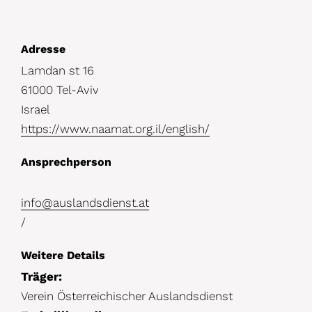
D
Adresse
Lamdan st 16
e
61000 Tel-Aviv
t
Israel
a
https://www.naamat.org.il/english/
i
Ansprechperson
l
s
info@auslandsdienst.at
/
Weitere Details
Träger:
Verein Österreichischer Auslandsdienst