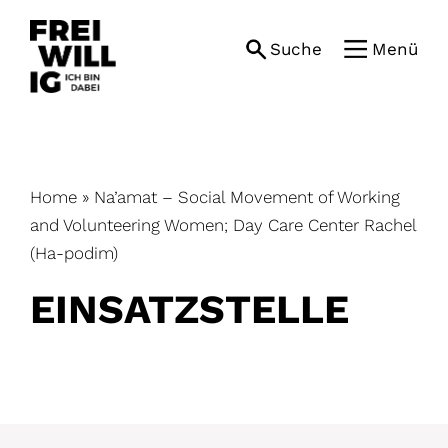
Skip
to
Suche
Menü
content
Home
»
Na’amat – Social Movement of Working
and Volunteering Women; Day Care Center Rachel
(Ha-podim)
EINSATZ­STELLE