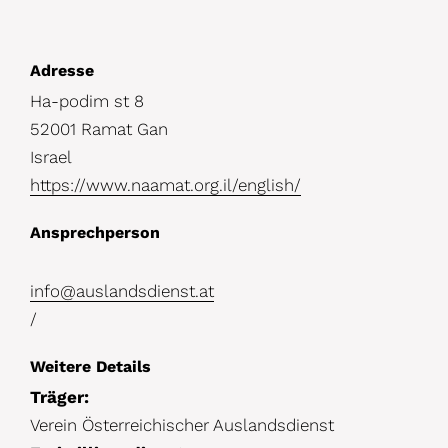
D
Adresse
Ha-podim st 8
e
52001 Ramat Gan
t
Israel
a
https://www.naamat.org.il/english/
i
Ansprechperson
l
s
info@auslandsdienst.at
/
Weitere Details
Träger:
Verein Österreichischer Auslandsdienst