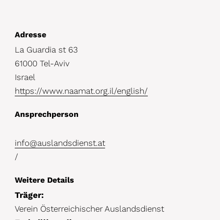
D
Adresse
La Guardia st 63
e
61000 Tel-Aviv
t
Israel
a
https://www.naamat.org.il/english/
i
Ansprechperson
l
s
info@auslandsdienst.at
/
Weitere Details
Träger:
Verein Österreichischer Auslandsdienst