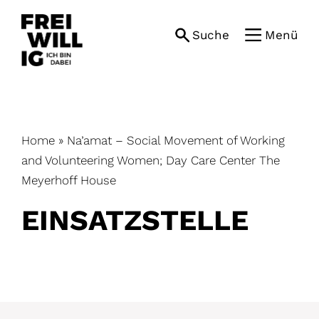
Skip
to
Suche
Menü
content
Home
»
Na’amat – Social Movement of Working
and Volunteering Women; Day Care Center The
Meyerhoff House
EINSATZ­STELLE