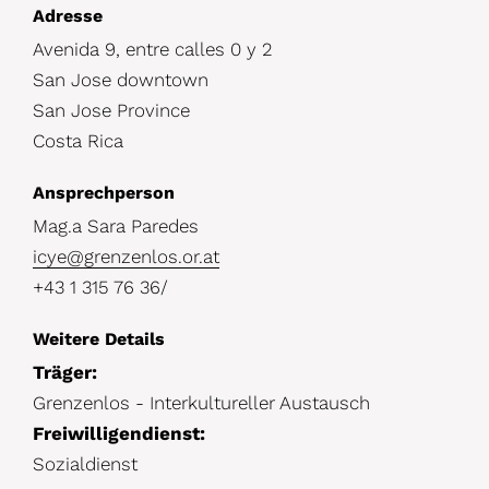
D
Adresse
Avenida 9, entre calles 0 y 2
e
San Jose downtown
t
San Jose Province
a
Costa Rica
i
Ansprechperson
l
Mag.a Sara Paredes
s
icye@grenzenlos.or.at
+43 1 315 76 36/
Weitere Details
Träger:
Grenzenlos - Interkultureller Austausch
Freiwilligendienst:
Sozialdienst