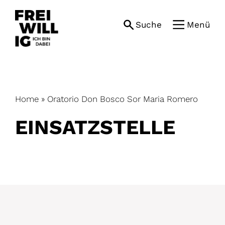
Skip
to
Suche
Menü
content
Home
»
Oratorio Don Bosco Sor Maria Romero
EINSATZ­STELLE