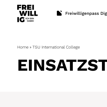
Skip
to
content
Home
»
TSU International College
EINSATZ­S