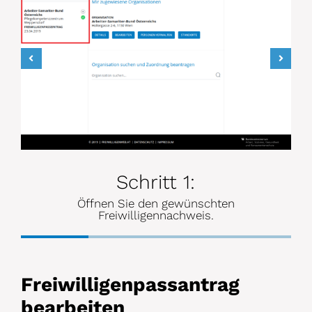
Falls Ände
Anschlie
„Ausstell
Prüfe
auf 
Schritt 1:
Öffnen Sie den gewünschten
Freiwilligennachweis.
Freiwilligenpassantrag
bearbeiten