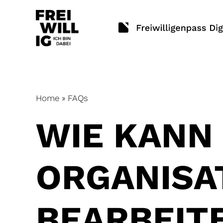
Skip
to
content
Home
»
FAQs
WIE KANN 
ORGANISA
BEARBEIT