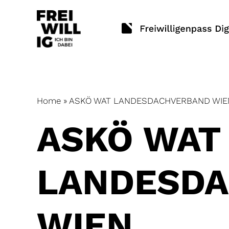
Skip
to
content
Home
»
ASKÖ WAT LANDESDACHVERBAND WIE
ASKÖ WAT
LANDESD
WIEN