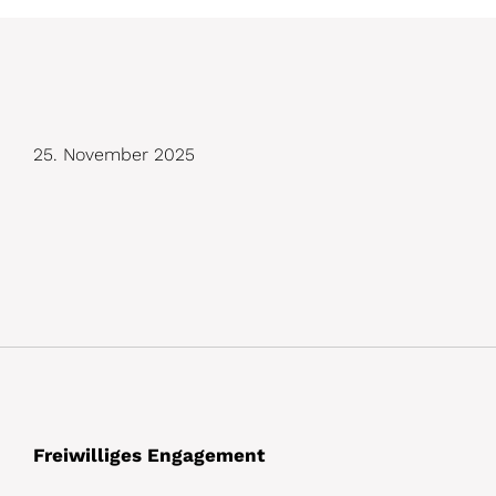
D
25. November 2025
e
t
a
i
l
s
Freiwilliges Engagement