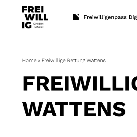
Skip
to
content
Home
»
Freiwillige Rettung Wattens
FREIWILL
WATTENS