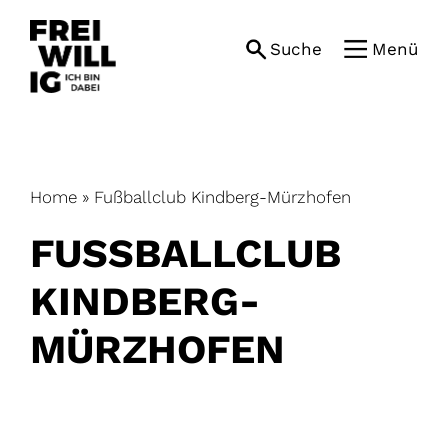
Skip
to
Suche
Menü
content
Home
»
Fußballclub Kindberg-Mürzhofen
FUSSBALLCLUB K
INDBERG-M
ÜRZHOFEN