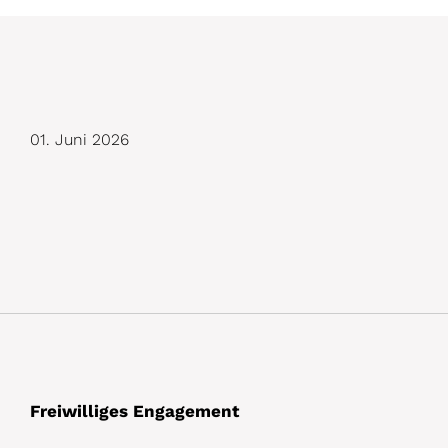
D
01. Juni 2026
e
t
a
i
l
s
Freiwilliges Engagement