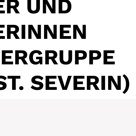
ER UND
ERINNEN
DERGRUPPE
ST. SEVERIN)